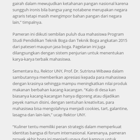
gairah dalam mewujudkan ketahanan pangan nasional karena
sungguh ironis bila bangsa yang notabene merupakan negara
agraris tetapi masih mengimpor bahan pangan dari negara
lain,” timpalnya.
Pameran ini diikuti sembilan puluh dua mahasiswa Program
Studi Pendidikan Teknik Boga dan Teknik Boga angkatan 2015
dari pateseri maupun jasa boga. Pagelaran ini juga
dilangsungkan dengan sistem penjurian untuk menentukan
karya-karya terbaik mahasiswa.
Sementara itu, Rektor UNY, Prof. Dr. Sutrisna Wibawa dalam
sambutannya memberikan apresiasi kepada para mahasiswa
dengan krasinya sehingga mampu meningkatkan nilai produk
makanan berbahan kacang-kacangan. “Kalo di desa kan
biasanya kacang-kacangan hanya digoreng atau dijadikan
peyek namun disini, dengan sentuhan kreativitas, para
mahasiswa bisa mengolahnya menjadi cookies, tart, galantine,
lasagna dan lain-lain,” ucap Rektor UNY.
“Kuliner tentu memiliki peran strategis dalam memperkuat
identitas bangsa di forum internasional. Karenanya, pameran
proyek akhir boga ini menjadi upaya dari kampus untuk