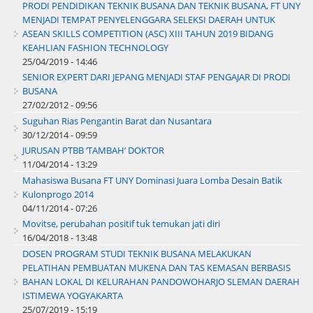
PRODI PENDIDIKAN TEKNIK BUSANA DAN TEKNIK BUSANA, FT UNY
MENJADI TEMPAT PENYELENGGARA SELEKSI DAERAH UNTUK
ASEAN SKILLS COMPETITION (ASC) XIII TAHUN 2019 BIDANG
KEAHLIAN FASHION TECHNOLOGY
25/04/2019 - 14:46
SENIOR EXPERT DARI JEPANG MENJADI STAF PENGAJAR DI PRODI
BUSANA
27/02/2012 - 09:56
Suguhan Rias Pengantin Barat dan Nusantara
30/12/2014 - 09:59
JURUSAN PTBB ‘TAMBAH’ DOKTOR
11/04/2014 - 13:29
Mahasiswa Busana FT UNY Dominasi Juara Lomba Desain Batik
Kulonprogo 2014
04/11/2014 - 07:26
Movitse, perubahan positif tuk temukan jati diri
16/04/2018 - 13:48
DOSEN PROGRAM STUDI TEKNIK BUSANA MELAKUKAN
PELATIHAN PEMBUATAN MUKENA DAN TAS KEMASAN BERBASIS
BAHAN LOKAL DI KELURAHAN PANDOWOHARJO SLEMAN DAERAH
ISTIMEWA YOGYAKARTA
25/07/2019 - 15:19