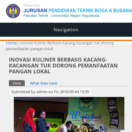
Navigation
You are here
Home
» Inovasi Kuliner Berbasis kacang-kacangan tuk dorong
pemanfaatan pangan lokal
INOVASI KULINER BERBASIS KACANG-
KACANGAN TUK DORONG PEMANFAATAN
PANGAN LOKAL
Primary tabs
View
(active tab)
What links here
Submitted by
admin
on Fri, 2018-05-04 13:35