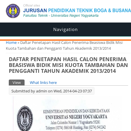
Navigation
You are here
Home
» Daftar Penetapan Hasil Calon Penerima Beasiswa Bidik Misi
Kuota Tambahan dan Pengganti Tahun Akademik 2013/2014
DAFTAR PENETAPAN HASIL CALON PENERIMA
BEASISWA BIDIK MISI KUOTA TAMBAHAN DAN
PENGGANTI TAHUN AKADEMIK 2013/2014
Primary tabs
View
(active tab)
What links here
Submitted by
admin
on Wed, 2014-04-23 07:37