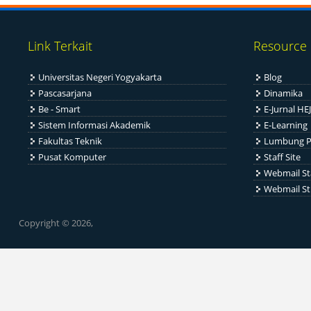
Link Terkait
Resource
Universitas Negeri Yogyakarta
Blog
Pascasarjana
Dinamika
Be - Smart
E-Jurnal HEJ
Sistem Informasi Akademik
E-Learning
Fakultas Teknik
Lumbung P
Pusat Komputer
Staff Site
Webmail St
Webmail S
Copyright © 2026,