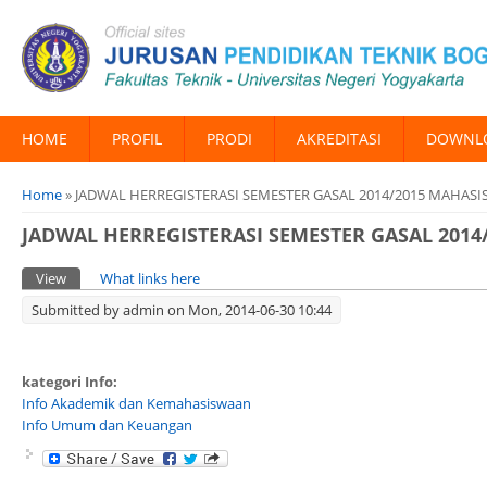
HOME
PROFIL
PRODI
AKREDITASI
DOWNL
You are here
Home
» JADWAL HERREGISTERASI SEMESTER GASAL 2014/2015 MAHAS
JADWAL HERREGISTERASI SEMESTER GASAL 201
Primary tabs
View
(active tab)
What links here
Submitted by
admin
on Mon, 2014-06-30 10:44
kategori Info:
Info Akademik dan Kemahasiswaan
Info Umum dan Keuangan