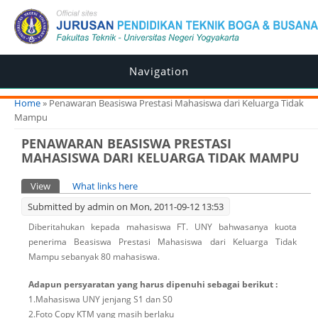
Navigation
You are here
Home
» Penawaran Beasiswa Prestasi Mahasiswa dari Keluarga Tidak
Mampu
PENAWARAN BEASISWA PRESTASI
MAHASISWA DARI KELUARGA TIDAK MAMPU
Primary tabs
View
(active tab)
What links here
Submitted by
admin
on Mon, 2011-09-12 13:53
Diberitahukan kepada mahasiswa FT. UNY bahwasanya kuota
penerima Beasiswa Prestasi Mahasiswa dari Keluarga Tidak
Mampu sebanyak 80 mahasiswa.
Adapun persyaratan yang harus dipenuhi sebagai berikut :
1.Mahasiswa UNY jenjang S1 dan S0
2.Foto Copy KTM yang masih berlaku