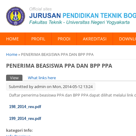
HOME
PROFIL
PRODI
AKREDITASI
DOWNL
You are here
Home
» PENERIMA BEASISWA PPA DAN BPP PPA
PENERIMA BEASISWA PPA DAN BPP PPA
Primary tabs
View
(active tab)
What links here
Submitted by
admin
on Mon, 2014-05-12 13:24
Daftar penerima beasiswa PPA dan BPP PPA dapat dilihat melalui link di
198_2014_rev.pdf
199_2014_rev.pdf
kategori Info: