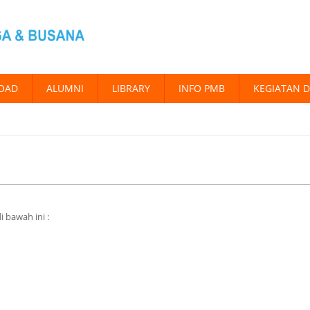
OAD
ALUMNI
LIBRARY
INFO PMB
KEGIATAN 
 bawah ini :