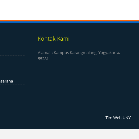
Kontak Kami
Alamat : Kampus Karangmalang, Yogyakarta,
55281
asarana
Tim Web UNY