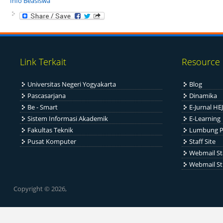
Info Beasiswa
Link Terkait
Resource
Universitas Negeri Yogyakarta
Blog
Pascasarjana
Dinamika
Be - Smart
E-Jurnal HEJ
Sistem Informasi Akademik
E-Learning
Fakultas Teknik
Lumbung P
Pusat Komputer
Staff Site
Webmail St
Webmail S
Copyright © 2026,