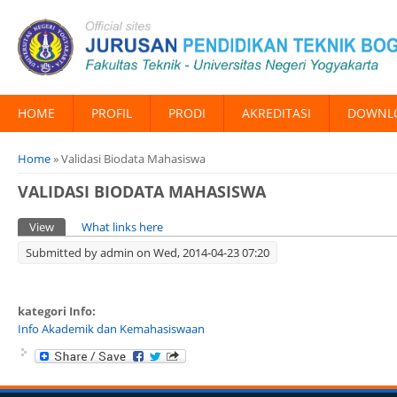
HOME
PROFIL
PRODI
AKREDITASI
DOWNL
You are here
Home
» Validasi Biodata Mahasiswa
VALIDASI BIODATA MAHASISWA
Primary tabs
View
(active tab)
What links here
Submitted by
admin
on Wed, 2014-04-23 07:20
kategori Info:
Info Akademik dan Kemahasiswaan