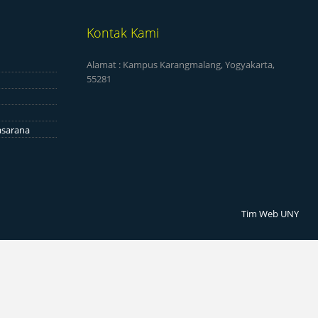
Kontak Kami
Alamat : Kampus Karangmalang, Yogyakarta,
55281
asarana
Tim Web UNY