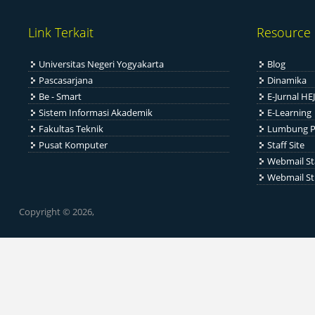
Link Terkait
Resource
Universitas Negeri Yogyakarta
Blog
Pascasarjana
Dinamika
Be - Smart
E-Jurnal HEJ
Sistem Informasi Akademik
E-Learning
Fakultas Teknik
Lumbung P
Pusat Komputer
Staff Site
Webmail St
Webmail S
Copyright © 2026,