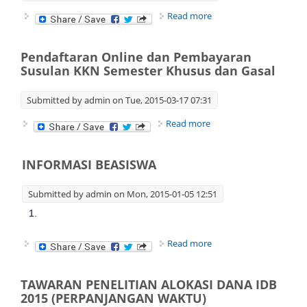
about Penarikan
Read more
Kelebihan Biaya
Pendidikan/UKT/KKN/
Pendaftaran Online dan Pembayaran
Susulan KKN Semester Khusus dan Gasal
Submitted by
admin
on Tue, 2015-03-17 07:31
about Pendaftaran
Read more
Online dan
Pembayaran Susulan
KKN Semester Khusus
INFORMASI BEASISWA
dan Gasal
Submitted by
admin
on Mon, 2015-01-05 12:51
1.
about INFORMASI
Read more
BEASISWA
TAWARAN PENELITIAN ALOKASI DANA IDB
2015 (PERPANJANGAN WAKTU)