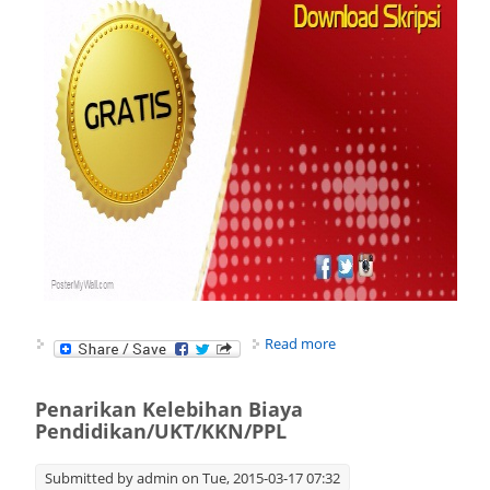
about SINAU BARENG
Read more
PENELUSURAN
INFORMASI BERSAMA
PERPUSTAKAAN FT
Penarikan Kelebihan Biaya
UNY
Pendidikan/UKT/KKN/PPL
Submitted by
admin
on Tue, 2015-03-17 07:32