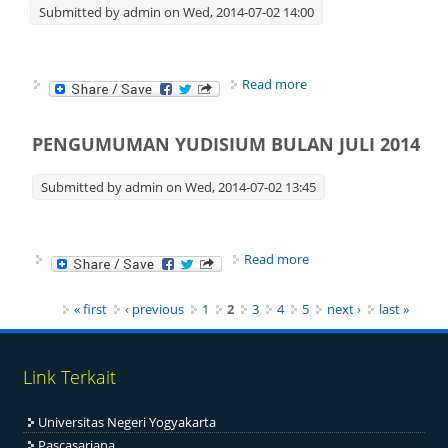
Submitted by
admin
on Wed, 2014-07-02 14:00
about PENGUMUMAN
Read more
DAFTAR MAHASISWA
BIDIK MISI S1 UNY
ANGKATAN 2010 YANG
PENGUMUMAN YUDISIUM BULAN JULI 2014
BELUM MENCAPAI
SKOR ProTEFL LEBIH
Submitted by
admin
on Wed, 2014-07-02 13:45
DARI ATAU SAMA
DENGAN 400
about PENGUMUMAN
Read more
YUDISIUM BULAN JULI
2014
Pages
« first
‹ previous
1
2
3
4
5
next ›
last »
Link Terkait
Universitas Negeri Yogyakarta
Pascasarjana