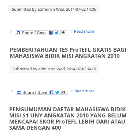
Submitted by
admin
on Wed, 2014-07-02 14:06
about TAWARAN
Read more
PENELITIAN ALOKASI
DANA IDB 2015
(PERPANJANGAN
PEMBERITAHUAN TES ProTEFL GRATIS BAGI
WAKTU)
MAHASISWA BIDIK MISI ANGKATAN 2010
Submitted by
admin
on Wed, 2014-07-02 14:01
about
Read more
PEMBERITAHUAN TES
ProTEFL GRATIS BAGI
MAHASISWA BIDIK
PENGUMUMAN DAFTAR MAHASISWA BIDIK
MISI ANGKATAN 2010
MISI S1 UNY ANGKATAN 2010 YANG BELUM
MENCAPAI SKOR ProTEFL LEBIH DARI ATAU
SAMA DENGAN 400