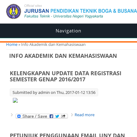
Navigation
You are here
Home
» Info Akademik dan Kemahasiswaan
INFO AKADEMIK DAN KEMAHASISWAAN
KELENGKAPAN UPDATE DATA REGISTRASI
SEMESTER GENAP 2016/2017
Submitted by
admin
on Thu, 2017-01-12 13:56
about KELENGKAPAN
Read more
UPDATE DATA
REGISTRASI SEMESTER
GENAP 2016/2017
PETUNJUK PENGGUNAAN EMAIL UNY DAN