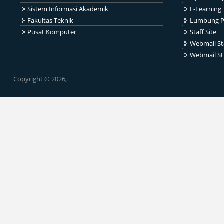
Sistem Informasi Akademik
E-Learning
Fakultas Teknik
Lumbung P
Pusat Komputer
Staff Site
Webmail St
Webmail S
Copyright © 2026,