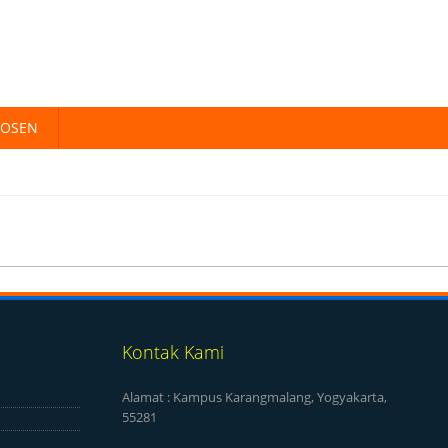
DOSEN
Kontak Kami
Alamat : Kampus Karangmalang, Yogyakarta,
55281