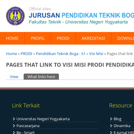
HOME
PROFIL
PRODI
AKREDITASI
DOWNL
You are here
Home
»
PRODI
»
Pendidikan Teknik Boga - S1
»
Visi Misi
» Pages that link
PAGES THAT LINK TO VISI MISI PRODI PENDIDI
Primary tabs
View
What links here
(active tab)
Link Terkait
Resource
Universitas Negeri Yogyakarta
Blog
Pascasarjana
Dinamika
Be - Smart
E-Jurnal HEJ