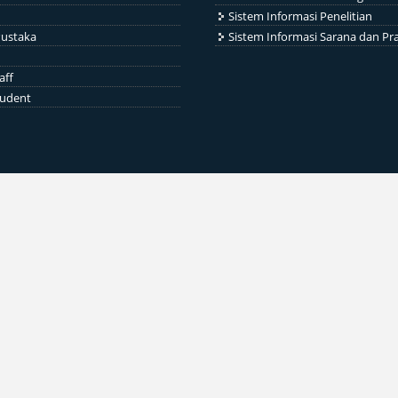
Sistem Informasi Penelitian
ustaka
Sistem Informasi Sarana dan Pr
aff
tudent