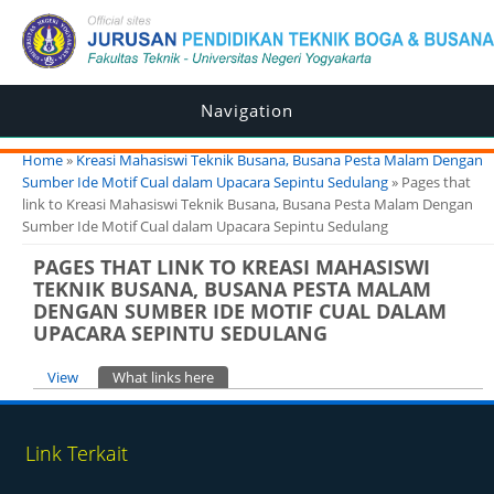
Navigation
You are here
Home
»
Kreasi Mahasiswi Teknik Busana, Busana Pesta Malam Dengan
Sumber Ide Motif Cual dalam Upacara Sepintu Sedulang
» Pages that
link to Kreasi Mahasiswi Teknik Busana, Busana Pesta Malam Dengan
Sumber Ide Motif Cual dalam Upacara Sepintu Sedulang
PAGES THAT LINK TO KREASI MAHASISWI
TEKNIK BUSANA, BUSANA PESTA MALAM
DENGAN SUMBER IDE MOTIF CUAL DALAM
UPACARA SEPINTU SEDULANG
Primary tabs
View
What links here
(active tab)
Link Terkait