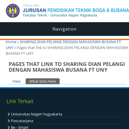
Navigation
You are here
Home
»
SHARING DIAN PELANGI DENGAN MAHASISWA BUSANA FT
UNY
» Pages that link to SHARING DIAN PELANGI DENGAN MAHASISWA
BUSANA FT UNY
PAGES THAT LINK TO SHARING DIAN PELANGI
DENGAN MAHASISWA BUSANA FT UNY
Primary tabs
View
What links here
(active tab)
Link Terkait
Universitas Negeri Yogyakarta
Pascasarjana
Be - Smart