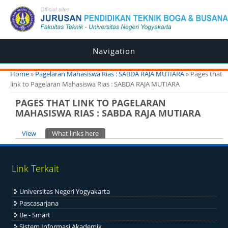
Navigation
You are here
Home
»
Pagelaran Mahasiswa Rias : SABDA RAJA MUTIARA
» Pages that
link to Pagelaran Mahasiswa Rias : SABDA RAJA MUTIARA
PAGES THAT LINK TO PAGELARAN
MAHASISWA RIAS : SABDA RAJA MUTIARA
Primary tabs
View
What links here
(active tab)
Link Terkait
Universitas Negeri Yogyakarta
Pascasarjana
Be - Smart
Sistem Informasi Akademik