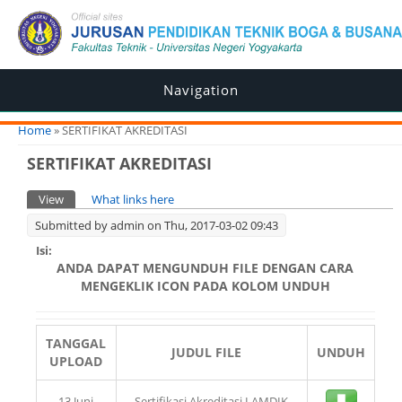
Navigation
You are here
Home
» SERTIFIKAT AKREDITASI
SERTIFIKAT AKREDITASI
Primary tabs
View
(active tab)
What links here
Submitted by
admin
on Thu, 2017-03-02 09:43
Isi:
ANDA DAPAT MENGUNDUH FILE DENGAN CARA
MENGEKLIK ICON PADA KOLOM UNDUH
TANGGAL
JUDUL FILE
UNDUH
UPLOAD
13 Juni
Sertifikasi Akreditasi LAMDIK