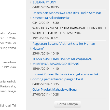
BUSANA FT UNY
04/04/2016 - 08:35
Dosen dan Mahasiswa Tata Rias Hadiri Seminar
Kosmetika Asli Indonesia"
03/12/2019 - 15:30
WAGUB DIY “RESTUI” TIM KARNAVAL FT UNY IKUTI
WORLD COSTUME FESTIVAL 2016
li di Vigan
19/10/2016 - 09:21
 tahun 2016
er 2016 di
Pagelaran Busana “Authenticity for Human
gusung tema
Nature”
25/04/2016 - 10:19
TEKAD KUAT FIMA DALAM MEWUJUDKAN
UNY memohon
MIMPINYA, MAGANG DI JEPANG
ur DIY dan
15/04/2019 - 14:10
Inovasi Kuliner Berbasis kacang-kacangan tuk
dorong pemanfaatan pangan lokal
unia untuk
04/05/2018 - 13:35
Pariwisata,
Gelar Produk Mahasiswa Boga
ruan Tinggi
27/06/2011 - 10:28
i dari Tri