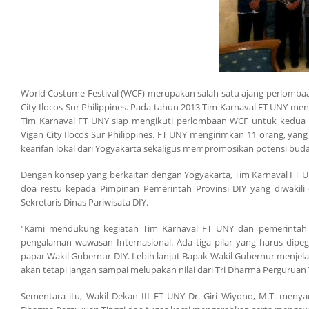
World Costume Festival (WCF) merupakan salah satu ajang perlombaan
City Ilocos Sur Philippines. Pada tahun 2013 Tim Karnaval FT UNY 
Tim Karnaval FT UNY siap mengikuti perlombaan WCF untuk kedua ka
Vigan City Ilocos Sur Philippines. FT UNY mengirimkan 11 orang, ya
kearifan lokal dari Yogyakarta sekaligus mempromosikan potensi buda
Dengan konsep yang berkaitan dengan Yogyakarta, Tim Karnaval FT U
doa restu kepada Pimpinan Pemerintah Provinsi DIY yang diwakili
Sekretaris Dinas Pariwisata DIY.
“Kami mendukung kegiatan Tim Karnaval FT UNY dan pemerintah
pengalaman wawasan Internasional. Ada tiga pilar yang harus dipe
papar Wakil Gubernur DIY. Lebih lanjut Bapak Wakil Gubernur menje
akan tetapi jangan sampai melupakan nilai dari Tri Dharma Perguruan T
Sementara itu, Wakil Dekan III FT UNY Dr. Giri Wiyono, M.T. meny