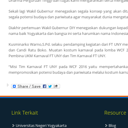
Dharma Perguruan Tinggi dan tugas kami mengarahkan serta mengawa
Sekali lagi Wakil Gubernur menegaskan segala konsep yang akan di
segala potensi budaya dan pariwisata agar masyarakat dunia menget
Diakhir pertemuan Wakil Gubernur DIY menegaskan dukungan kepada 
nama baik Yogyakarta dan bangsa ini serta harumkan nama Indonesia 
Kusminarko Warno,S.Pd. selaku pendamping kegiatan dari FT UNY men
dan Candi Ratu Boko. Muatan kostum karnaval pada lomba WCF 2016
Pembina UKM Karnaval FT UNY dan Tim Karnaval FT UNY.
“Misi Tim Karnaval FT UNY pada WCF 2016 yaitu mempertahankan
mempromosikan potensi budaya dan pariwisata melalui kostum karnav
Link Terkait
Resource
Universitas Negeri Yogyakarta
Blog