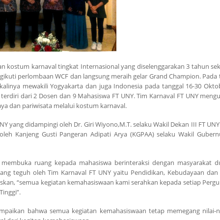
 kostum karnaval tingkat Internasional yang diselenggarakan 3 tahun seka
mengikuti perlombaan WCF dan langsung meraih gelar Grand Champion. Pada
linya mewakili Yogyakarta dan juga Indonesia pada tanggal 16-30 Oktob
ng terdiri dari 2 Dosen dan 9 Mahasiswa FT UNY. Tim Karnaval FT UNY men
ya dan pariwisata melalui kostum karnaval.
NY yang didampingi oleh Dr. Giri Wiyono,M.T. selaku Wakil Dekan III FT 
 oleh Kanjeng Gusti Pangeran Adipati Arya (KGPAA) selaku Wakil Gubern
 membuka ruang kepada mahasiswa berinteraksi dengan masyarakat d
gang teguh oleh Tim Karnaval FT UNY yaitu Pendidikan, Kebudayaan dan 
laskan, “semua kegiatan kemahasiswaan kami serahkan kepada setiap Pergu
inggi”.
ampaikan bahwa semua kegiatan kemahasiswaan tetap memegang nilai-nila