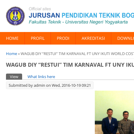
HOME
PROFIL
PRODI
AKREDITASI
DOWNL
You are here
Home
» WAGUB DIY “RESTUI” TIM KARNAVAL FT UNY IKUTI WORLD COS
WAGUB DIY “RESTUI” TIM KARNAVAL FT UNY IK
Primary tabs
View
(active tab)
What links here
Submitted by
admin
on Wed, 2016-10-19 09:21