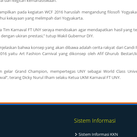
l dari kegitan kemahasiswaan.
tampilkan pada kegiatan WCF 2016 haruslah mengandung filosofi Yogyaka
ahui kekayaan yang melimpah dari Yogyakarta.
Tim Karnaval FT UNY seraya mendoakan agar mendapatkan hasil yang terb
dengan ukiran prestasi,” tutup Wakil Gubernur DIY.
jelaskan bahwa konsep yang akan dibawa adalah cerita rakyat dari Cand
 yaitu Art Fashion Carnival yang dikonsep oleh Afif Ghurub Bestari,M
 gelar Grand Champion, mempertegas UNY sebagai World Class Univer
al”, terang Dicky Nurul Ilham selaku Ketua UKM Karnaval FT UNY.
Sistem Informasi
Sistem Informasi KKN