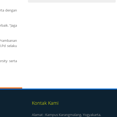
rta dengan
aik. “Jaga
i Prambanan
.Pd selaku
sity serta
Kontak Kami
Alamat : Kampus Karangmalang, Yogyakarta,