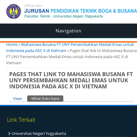
Navigation
You are here
Home
»
Mahasiswa Busana FT UNY Persembahkan Medali Emas untuk
Indonesia pada ASC X di Vietnam
» Pages that link to Mahasiswa Busana
FT UNY Persembahkan Medali Emas untuk Indonesia pada ASC X di
Vietnam
PAGES THAT LINK TO MAHASISWA BUSANA FT
UNY PERSEMBAHKAN MEDALI EMAS UNTUK
INDONESIA PADA ASC X DI VIETNAM
Primary tabs
View
What links here
(active tab)
Link Terkait
Universitas Negeri Yogyakarta