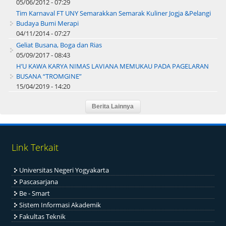
05/06/2012 - 07:29
Tim Karnaval FT UNY Semarakkan Semarak Kuliner Jogja &Pelangi
Budaya Bumi Merapi
04/11/2014 - 07:27
Geliat Busana, Boga dan Rias
05/09/2017 - 08:43
H’U KAWA KARYA NIMAS LAVIANA MEMUKAU PADA PAGELARAN
BUSANA “TROMGINE”
15/04/2019 - 14:20
Link Terkait
Universitas Negeri Yogyakarta
Pascasarjana
Be - Smart
Sistem Informasi Akademik
Fakultas Teknik