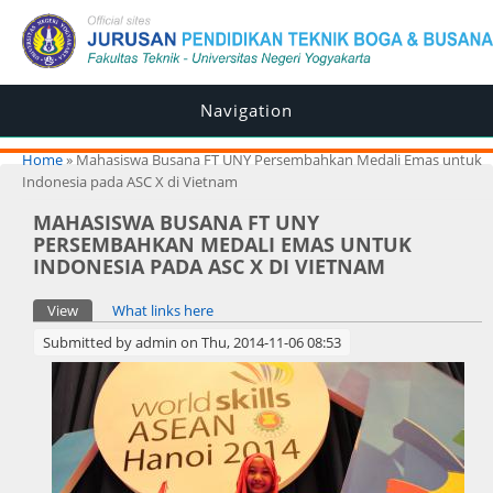
Navigation
You are here
Home
» Mahasiswa Busana FT UNY Persembahkan Medali Emas untuk
Indonesia pada ASC X di Vietnam
MAHASISWA BUSANA FT UNY
PERSEMBAHKAN MEDALI EMAS UNTUK
INDONESIA PADA ASC X DI VIETNAM
Primary tabs
View
(active tab)
What links here
Submitted by
admin
on Thu, 2014-11-06 08:53