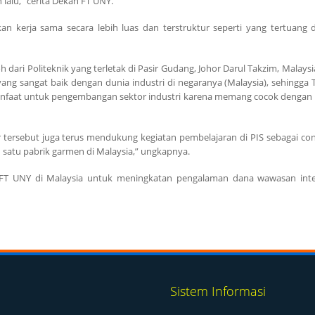
alu,” cerita Dekan FT UNY.
n kerja sama secara lebih luas dan terstruktur seperti yang tertuang 
ri Politeknik yang terletak di Pasir Gudang, Johor Darul Takzim, Malaysia
ang sangat baik dengan dunia industri di negaranya (Malaysia), sehingga 
manfaat untuk pengembangan sektor industri karena memang cocok dengan
or tersebut juga terus mendukung kegiatan pembelajaran di PIS sebagai c
 satu pabrik garmen di Malaysia,” ungkapnya.
 FT UNY di Malaysia untuk meningkatan pengalaman dana wawasan inter
Sistem Informasi