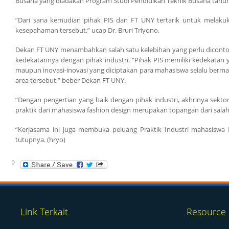
Busana yang diadakan Program Studi Pendidikan Teknik Busana tahun l
“Dari sana kemudian pihak PIS dan FT UNY tertarik untuk melakuka
kesepahaman tersebut,” ucap Dr. Bruri Triyono.
Dekan FT UNY menambahkan salah satu kelebihan yang perlu dicontoh da
kedekatannya dengan pihak industri. “Pihak PIS memiliki kedekatan y
maupun inovasi-inovasi yang diciptakan para mahasiswa selalu ber
area tersebut,” beber Dekan FT UNY.
“Dengan pengertian yang baik dengan pihak industri, akhrinya sekt
praktik dari mahasiswa fashion design merupakan topangan dari salah
“Kerjasama ini juga membuka peluang Praktik Industri mahasiswa
tutupnya. (hryo)
Link Terkait
Resource