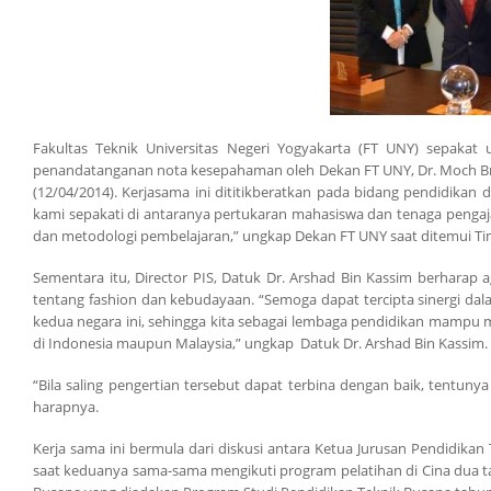
Fakultas Teknik Universitas Negeri Yogyakarta (FT UNY) sepakat
penandatanganan nota kesepahaman oleh Dekan FT UNY, Dr. Moch Bruri
(12/04/2014). Kerjasama ini dititikberatkan pada bidang pendidika
kami sepakati di antaranya pertukaran mahasiswa dan tenaga penga
dan metodologi pembelajaran,” ungkap Dekan FT UNY saat ditemui Ti
Sementara itu, Director PIS, Datuk Dr. Arshad Bin Kassim berharap
tentang fashion dan kebudayaan. “Semoga dapat tercipta sinergi da
kedua negara ini, sehingga kita sebagai lembaga pendidikan mampu 
di Indonesia maupun Malaysia,” ungkap Datuk Dr. Arshad Bin Kassim.
“Bila saling pengertian tersebut dapat terbina dengan baik, tentun
harapnya.
Kerja sama ini bermula dari diskusi antara Ketua Jurusan Pendidika
saat keduanya sama-sama mengikuti program pelatihan di Cina dua t