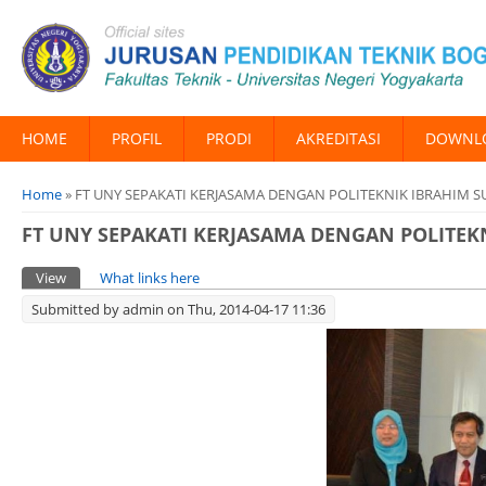
HOME
PROFIL
PRODI
AKREDITASI
DOWNL
You are here
Home
» FT UNY SEPAKATI KERJASAMA DENGAN POLITEKNIK IBRAHIM S
FT UNY SEPAKATI KERJASAMA DENGAN POLITEK
Primary tabs
View
(active tab)
What links here
Submitted by
admin
on Thu, 2014-04-17 11:36