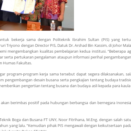
 untuk bekerja sama dengan Politeknik Ibrahim Sultan (PIS) yang tert
 Triyono dengan Director PIS, Datuk Dr. Arshad Bin Kassim, di Johor Mala
n demi mengembangkan kualitas pembelajaran kedua institusi. “Beberapa a
jar serta pertukaran pengalaman ataupun informasi perihal pengambanga
m Humas Fakultas.
 agar program-program kerja sama tersebut dapat segera dilaksanakan, sa
lam pengembangan desain busana serta pengkajian tentang budaya tradisi
memberikan pengertian tentang busana dan budaya asli kepada para kaul
ya akan berimbas positif pada hubungan berbangsa dan bernegara Inonesia
n Teknik Boga dan Busana FT UNY, Noor Fitrihana, M.Eng. dengan salah sat
ahun yang lalu. “Kemudian pihak PIS mengawali dengan keikutsertaan pad