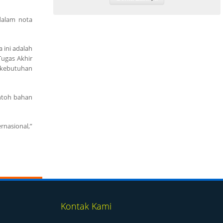
dalam nota
 ini adalah
Tugas Akhir
 kebutuhan
ontoh bahan
nasional,”
Kontak Kami