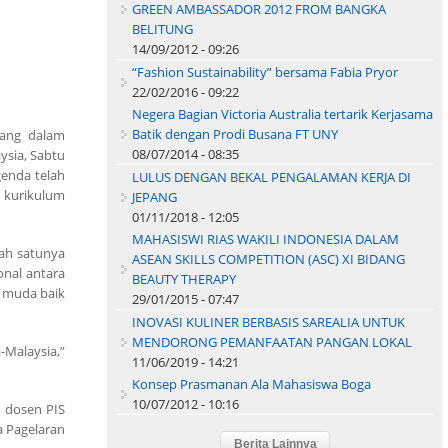
GREEN AMBASSADOR 2012 FROM BANGKA
BELITUNG
14/09/2012 - 09:26
“Fashion Sustainability” bersama Fabia Pryor
22/02/2016 - 09:22
Negera Bagian Victoria Australia tertarik Kerjasama
Batik dengan Prodi Busana FT UNY
uang dalam
08/07/2014 - 08:35
ysia, Sabtu
genda telah
LULUS DENGAN BEKAL PENGALAMAN KERJA DI
n kurikulum
JEPANG
01/11/2018 - 12:05
MAHASISWI RIAS WAKILI INDONESIA DALAM
lah satunya
ASEAN SKILLS COMPETITION (ASC) XI BIDANG
onal antara
BEAUTY THERAPY
a muda baik
29/01/2015 - 07:47
INOVASI KULINER BERBASIS SAREALIA UNTUK
MENDORONG PEMANFAATAN PANGAN LOKAL
-Malaysia,”
11/06/2019 - 14:21
Konsep Prasmanan Ala Mahasiswa Boga
10/07/2012 - 10:16
u dosen PIS
a Pagelaran