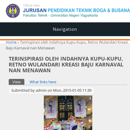
Navigation
You are here
Home
» Terinspirasi oleh indahnya Kupu-Kupu, Retno Wulandari Kreasi
Baju Karnaval nan Menawan
TERINSPIRASI OLEH INDAHNYA KUPU-KUPU,
RETNO WULANDARI KREASI BAJU KARNAVAL
NAN MENAWAN
Primary tabs
View
(active tab)
What links here
Submitted by
admin
on Mon, 2015-01-05 11:39