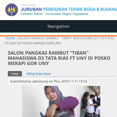
Navigation
You are here
Home
» SALON PANGKAS RAMBUT “TIBAN” MAHASISWA D3 TATA RIAS
FT UNY DI POSKO MERAPI GOR UNY
SALON PANGKAS RAMBUT “TIBAN”
MAHASISWA D3 TATA RIAS FT UNY DI POSKO
MERAPI GOR UNY
Primary tabs
View
(active tab)
What links here
Submitted by
adminuny
on Thu, 2010-11-11 15:14