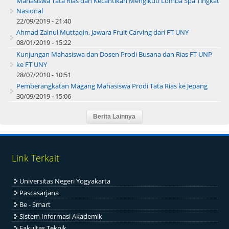
Mahasiswa Tata Rias dan Kecantikan Mengikuti Lomba Spa Tingkat
Nasional
22/09/2019 - 21:40
Ahmad Zainul Muttaqin, Jawara Fruit Carving dari FT UNY
08/01/2019 - 15:22
Kunjungan Mahasiswa dan Dosen Prodi Busana dan Rias FT UNP
ke FT UNY
28/07/2010 - 10:51
Pemberangkatan Magang Mahasiswa Prodi Tata Rias ke Jepang
30/09/2019 - 15:06
Link Terkait
Universitas Negeri Yogyakarta
Pascasarjana
Be - Smart
Sistem Informasi Akademik
Fakultas Teknik