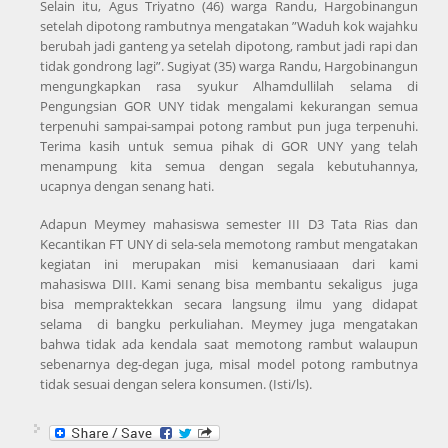
Selain itu, Agus Triyatno (46) warga Randu, Hargobinangun
setelah dipotong rambutnya mengatakan ”Waduh kok wajahku
berubah jadi ganteng ya setelah dipotong, rambut jadi rapi dan
tidak gondrong lagi”. Sugiyat (35) warga Randu, Hargobinangun
mengungkapkan rasa syukur Alhamdullilah selama di
Pengungsian GOR UNY tidak mengalami kekurangan semua
terpenuhi sampai-sampai potong rambut pun juga terpenuhi.
Terima kasih untuk semua pihak di GOR UNY yang telah
menampung kita semua dengan segala kebutuhannya,
ucapnya dengan senang hati.
Adapun Meymey mahasiswa semester III D3 Tata Rias dan
Kecantikan FT UNY di sela-sela memotong rambut mengatakan
kegiatan ini merupakan misi kemanusiaaan dari kami
mahasiswa DIII. Kami senang bisa membantu sekaligus juga
bisa mempraktekkan secara langsung ilmu yang didapat
selama di bangku perkuliahan. Meymey juga mengatakan
bahwa tidak ada kendala saat memotong rambut walaupun
sebenarnya deg-degan juga, misal model potong rambutnya
tidak sesuai dengan selera konsumen. (Isti/ls).