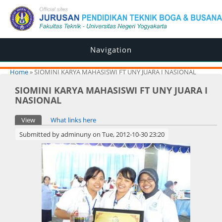
Navigation
You are here
Home
» SIOMINI KARYA MAHASISWI FT UNY JUARA I NASIONAL
SIOMINI KARYA MAHASISWI FT UNY JUARA I
NASIONAL
Primary tabs
View
(active tab)
What links here
Submitted by
adminuny
on Tue, 2012-10-30 23:20