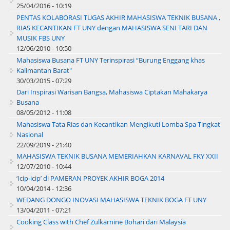
25/04/2016 - 10:19
PENTAS KOLABORASI TUGAS AKHIR MAHASISWA TEKNIK BUSANA ,
RIAS KECANTIKAN FT UNY dengan MAHASISWA SENI TARI DAN
MUSIK FBS UNY
12/06/2010 - 10:50
Mahasiswa Busana FT UNY Terinspirasi “Burung Enggang khas
Kalimantan Barat"
30/03/2015 - 07:29
Dari Inspirasi Warisan Bangsa, Mahasiswa Ciptakan Mahakarya
Busana
08/05/2012 - 11:08
Mahasiswa Tata Rias dan Kecantikan Mengikuti Lomba Spa Tingkat
Nasional
22/09/2019 - 21:40
MAHASISWA TEKNIK BUSANA MEMERIAHKAN KARNAVAL FKY XXII
12/07/2010 - 10:44
‘Icip-icip’ di PAMERAN PROYEK AKHIR BOGA 2014
10/04/2014 - 12:36
WEDANG DONGO INOVASI MAHASISWA TEKNIK BOGA FT UNY
13/04/2011 - 07:21
Cooking Class with Chef Zulkarnine Bohari dari Malaysia