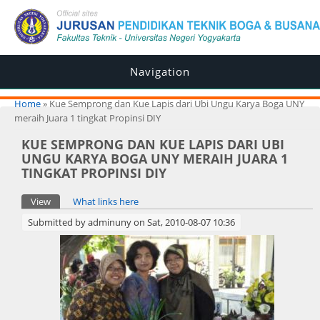
Navigation
You are here
Home
» Kue Semprong dan Kue Lapis dari Ubi Ungu Karya Boga UNY
meraih Juara 1 tingkat Propinsi DIY
KUE SEMPRONG DAN KUE LAPIS DARI UBI
UNGU KARYA BOGA UNY MERAIH JUARA 1
TINGKAT PROPINSI DIY
Primary tabs
View
(active tab)
What links here
Submitted by
adminuny
on Sat, 2010-08-07 10:36