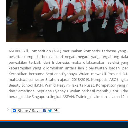
ASEAN Skill Competition (ASC) merupakan kompetisi terbesar yang d
peserta kompetisi berasal dari negara-negara yang tergabung d
perwakilan terbaik dari Indonesia, maka dilaksanakan seleksi yan
keterampilan yang dilombakan antara lain : perawatan badan, per
Kecantikan bernama Septiana Dyahayu Wulan mewakili Provinsi D.I.
mahasiswa semester 3 tahun ajaran 2018/2019. Kompetisi ASC tingkat
Beauty School Jl.K.H. Wahid Hasyim, Jakarta Pusat. Kompetitor yang me
dan Samarinda. Septiana Dyahayu Wulan berhasil meraih Juara 3 dan 
berangkat ke Singapura tingkat ASEAN. Training dilakukan selama 12 b