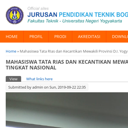
HOME
PROFIL
PRODI
AKREDITASI
DOWNL
You are here
Home
» Mahasiswa Tata RIas dan Kecantikan Mewakili Provinsi D.I. Yog
MAHASISWA TATA RIAS DAN KECANTIKAN MEWAKI
TINGKAT NASIONAL
Primary tabs
View
(active tab)
What links here
Submitted by
admin
on Sun, 2019-09-22 22:35