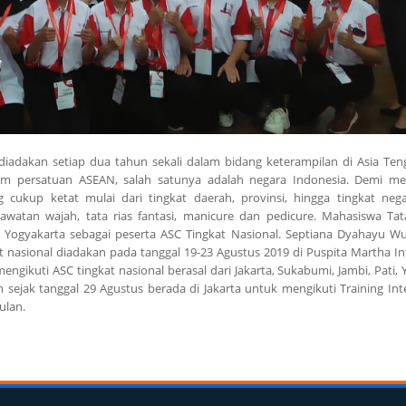
iadakan setiap dua tahun sekali dalam bidang keterampilan di Asia Ten
alam persatuan ASEAN, salah satunya adalah negara Indonesia. Demi m
g cukup ketat mulai dari tingkat daerah, provinsi, hingga tingkat neg
awatan wajah, tata rias fantasi, manicure dan pedicure. Mahasiswa Tat
 Yogyakarta sebagai peserta ASC Tingkat Nasional. Septiana Dyahayu Wu
 nasional diadakan pada tanggal 19-23 Agustus 2019 di Puspita Martha In
ngikuti ASC tingkat nasional berasal dari Jakarta, Sukabumi, Jambi, Pati, 
sejak tanggal 29 Agustus berada di Jakarta untuk mengikuti Training Int
ulan.