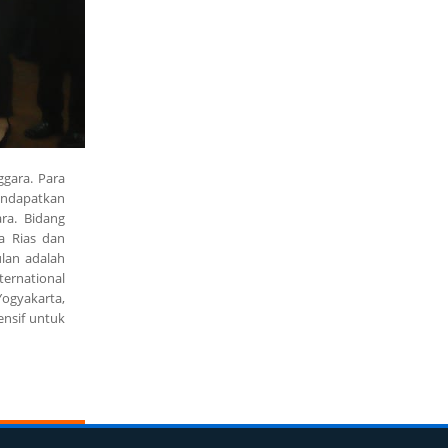
ggara. Para
endapatkan
ara. Bidang
a Rias dan
lan adalah
ternational
Yogyakarta,
ensif untuk