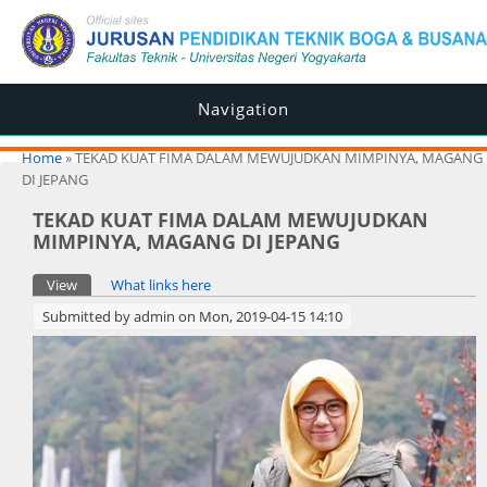
Navigation
You are here
Home
» TEKAD KUAT FIMA DALAM MEWUJUDKAN MIMPINYA, MAGANG
DI JEPANG
TEKAD KUAT FIMA DALAM MEWUJUDKAN
MIMPINYA, MAGANG DI JEPANG
Primary tabs
View
(active tab)
What links here
Submitted by
admin
on Mon, 2019-04-15 14:10