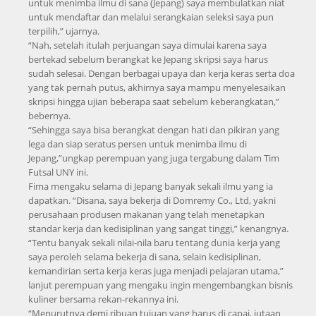
untuk menimba ilmu di sana (Jepang) saya membulatkan niat
untuk mendaftar dan melalui serangkaian seleksi saya pun
terpilih,” ujarnya.
“Nah, setelah itulah perjuangan saya dimulai karena saya
bertekad sebelum berangkat ke Jepang skripsi saya harus
sudah selesai. Dengan berbagai upaya dan kerja keras serta doa
yang tak pernah putus, akhirnya saya mampu menyelesaikan
skripsi hingga ujian beberapa saat sebelum keberangkatan,”
bebernya.
“Sehingga saya bisa berangkat dengan hati dan pikiran yang
lega dan siap seratus persen untuk menimba ilmu di
Jepang,”ungkap perempuan yang juga tergabung dalam Tim
Futsal UNY ini.
Fima mengaku selama di Jepang banyak sekali ilmu yang ia
dapatkan. “Disana, saya bekerja di Domremy Co., Ltd, yakni
perusahaan produsen makanan yang telah menetapkan
standar kerja dan kedisiplinan yang sangat tinggi,” kenangnya.
“Tentu banyak sekali nilai-nila baru tentang dunia kerja yang
saya peroleh selama bekerja di sana, selain kedisiplinan,
kemandirian serta kerja keras juga menjadi pelajaran utama,”
lanjut perempuan yang mengaku ingin mengembangkan bisnis
kuliner bersama rekan-rekannya ini.
“Menurutnya demi ribuan tujuan yang harus di capai, jutaan