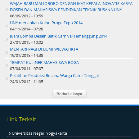
WAJAH BARU MALIOBORO DENGAN IKAT KEPALA INOVATIF KARYA
DOSEN DAN MAHASISWA PENDIDIKAN TEKNIK BUSANA UNY
06/09/2012 - 13:59
UNY meriahkan Kulon Progo Expo 2014
04/11/2014 - 07:28
Juara Lomba Desain Batik Carnival Temanggung 2014
27/01/2015 - 10:02
MENTARI PAGI DI BUMI WILWATIKTA
19/01/2018 - 14:38
TEMPAT KULINER MAHASISWA BOGA
07/04/2011 - 07:07
Pelatihan Produksi Busana Warga Catur Tunggal
24/01/2012 - 11:05
Link Terkait
Universitas Negeri Yogyakarta