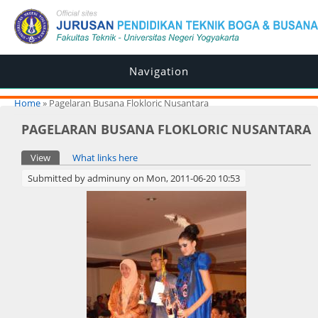
Navigation
You are here
Home
» Pagelaran Busana Flokloric Nusantara
PAGELARAN BUSANA FLOKLORIC NUSANTARA
Primary tabs
View
(active tab)
What links here
Submitted by
adminuny
on Mon, 2011-06-20 10:53